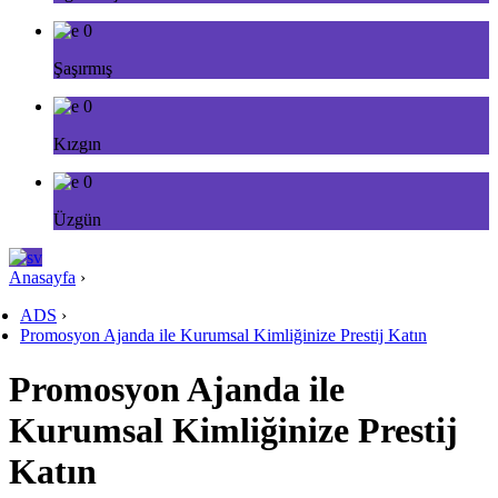
0
Şaşırmış
0
Kızgın
0
Üzgün
Anasayfa
›
ADS
›
Promosyon Ajanda ile Kurumsal Kimliğinize Prestij Katın
Promosyon Ajanda ile
Kurumsal Kimliğinize Prestij
Katın