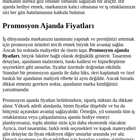
markanın sürekli göz önünde olmasını sağlayan bir araçtır. Bir
ajanda hediye etmek, markanızın kalıcı olmasına ve iş ortaklarınızın
sizi her gün hatırlamasına katkıda bulunur.
Promosyon Ajanda Fiyatları
İş dünyasında markanızın tanıtımını yapmak ve prestijinizi artırmak
için promosyon ürünleri tercih etmek büyük bir avantaj sağlar.
Ancak bu noktada maliyetler de önem taşır.
Promosyon ajanda
fiyatları
, birçok faktöre bağlı olarak değişiklik gösterir. Tasarımın
detayları, ajandanın malzemesi, baskı kalitesi ve kişiselleştirme
seçenekleri gibi unsurlar, fiyatlar üzerinde doğrudan etkilidir.
Standart bir promosyon ajanda ile daha lüks, deri kaplamalı ve özel
baskılı bir ajandanın maliyeti elbette ki aynı değildir. Ancak burada
dikkat etmeniz gereken nokta, ajandanın marka kimliğinizi
yansıtmasıdır.
Promosyon ajanda fiyatları belirlenirken, sipariş miktarı da dikkate
alınır. Yüksek adetli alımlarda, birim fiyatlar düşebilir ve bu da
bütçeniz açısından avantaj sağlayabilir. Örneğin, yıl sonunda tüm iş
ortaklarınıza veya çalışanlarınıza ajanda hediye etmeyi
planlıyorsanız, toplu alımlar sizin için daha ekonomik olacaktır.
Ayrıca, özel tasarımlar, farklı renk seçenekleri ve kapak materyalleri
gibi detaylar da fiyatı etkileyen diğer unsurlar arasında yer alır.
Detaylı inceleme ve fiyat teklifleri için buradan yardım alabilirsiniz: