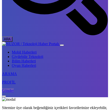
Mobil Haberleri
Giyilebilir Teknoloji
Bilim Haberleri
Oyun Haberleri
ARAMA
PROFİL
Gönder
Sitemize üye olarak beğendiğiniz içerikleri favorilerinize ekleyebilir,