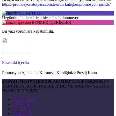
https://promosyonatolyesi.com.tr/urun-kategori/promosyon-ajanda/
ETİKETLER
Üzgünüm, bu içerik için hiç etiket bulunmuyor.
BENZER İÇERİKLER
Bu yazı yorumlara kapatılmıştır.
Sıradaki içerik:
Promosyon Ajanda ile Kurumsal Kimliğinize Prestij Katın
SOSYAL MEDYA HESAPLARIMIZI TAKİP EDEREK
EN
YENİ TEKNOLOJİ HABERLERİNE VE KAMPANYALARA
ULAŞABİLİRSİNİZ
FACEBOOK
TWITTER
GOOGLE+
YOUTUBE