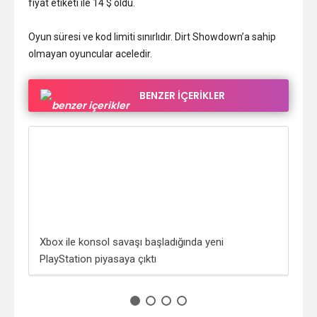
fiyat etiketi ile 14 $ oldu.
Oyun süresi ve kod limiti sınırlıdır. Dirt Showdown’a sahip
olmayan oyuncular aceledir.
BENZER İÇERİKLER
Xbox ile konsol savaşı başladığında yeni
WWE
PlayStation piyasaya çıktı