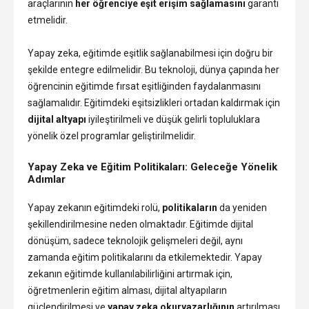
araçlarının
her öğrenciye eşit erişim sağlamasını
garanti
etmelidir.
Yapay zeka, eğitimde eşitlik sağlanabilmesi için doğru bir
şekilde entegre edilmelidir. Bu teknoloji, dünya çapında her
öğrencinin eğitimde fırsat eşitliğinden faydalanmasını
sağlamalıdır. Eğitimdeki eşitsizlikleri ortadan kaldırmak için
dijital altyapı
iyileştirilmeli ve düşük gelirli topluluklara
yönelik özel programlar geliştirilmelidir.
Yapay Zeka ve Eğitim Politikaları: Geleceğe Yönelik
Adımlar
Yapay zekanın eğitimdeki rolü,
politikaların
da yeniden
şekillendirilmesine neden olmaktadır. Eğitimde dijital
dönüşüm, sadece teknolojik gelişmeleri değil, aynı
zamanda eğitim politikalarını da etkilemektedir. Yapay
zekanın eğitimde kullanılabilirliğini artırmak için,
öğretmenlerin eğitim alması, dijital altyapıların
güçlendirilmesi ve
yapay zeka okuryazarlığının
artırılması