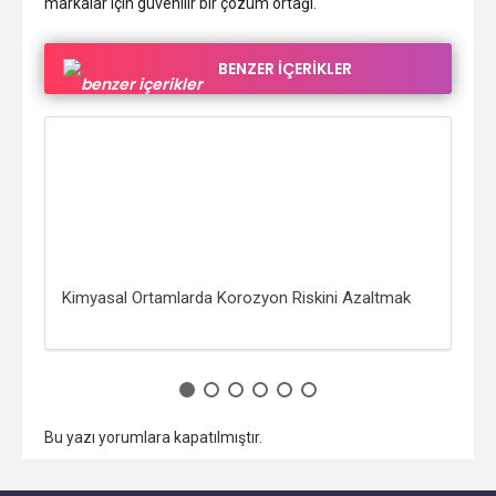
markalar için güvenilir bir çözüm ortağı.
BENZER İÇERİKLER
onel
Kimyasal Ortamlarda Korozyon Riskini Azaltmak
Wei
End
Bu yazı yorumlara kapatılmıştır.