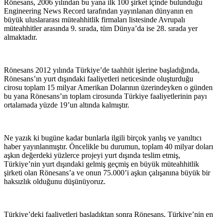
Rönesans, 2006 yılından bu yana ilk 100 şirket içinde bulunduğu
Engineering News Record tarafından yayınlanan dünyanın en
büyük uluslararası müteahhitlik firmaları listesinde Avrupalı
müteahhitler arasında 9. sırada, tüm Dünya’da ise 28. sırada yer
almaktadır.
Rönesans 2012 yılında Türkiye’de taahhüt işlerine başladığında,
Rönesans’ın yurt dışındaki faaliyetleri neticesinde oluşturduğu
cirosu toplam 15 milyar Amerikan Dolarının üzerindeyken o günden
bu yana Rönesans’ın toplam cirosunda Türkiye faaliyetlerinin payı
ortalamada yüzde 19’un altında kalmıştır.
Ne yazık ki bugüne kadar bunlarla ilgili birçok yanlış ve yanıltıcı
haber yayınlanmıştır. Öncelikle bu durumun, toplam 40 milyar doları
aşkın değerdeki yüzlerce projeyi yurt dışında teslim etmiş,
Türkiye’nin yurt dışındaki gelmiş geçmiş en büyük müteahhitlik
şirketi olan Rönesans’a ve onun 75.000’i aşkın çalışanına büyük bir
haksızlık olduğunu düşünüyoruz.
Türkiye’deki faaliyetleri başladıktan sonra Rönesans, Türkiye’nin en