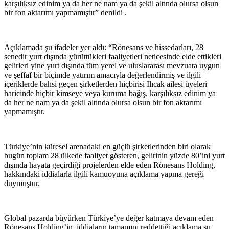
karşılıksız edinim ya da her ne nam ya da şekil altında olursa olsun
bir fon aktarımı yapmamıştır” denildi .
Açıklamada şu ifadeler yer aldı: “Rönesans ve hissedarları, 28
senedir yurt dışında yürüttükleri faaliyetleri neticesinde elde ettikleri
gelirleri yine yurt dışında tüm yerel ve uluslararası mevzuata uygun
ve şeffaf bir biçimde yatırım amacıyla değerlendirmiş ve ilgili
içeriklerde bahsi geçen şirketlerden hiçbirisi Ilıcak ailesi üyeleri
haricinde hiçbir kimseye veya kuruma bağış, karşılıksız edinim ya
da her ne nam ya da şekil altında olursa olsun bir fon aktarımı
yapmamıştır.
Türkiye’nin küresel arenadaki en güçlü şirketlerinden biri olarak
bugün toplam 28 ülkede faaliyet gösteren, gelirinin yüzde 80’ini yurt
dışında hayata geçirdiği projelerden elde eden Rönesans Holding,
hakkındaki iddialarla ilgili kamuoyuna açıklama yapma gereği
duymuştur.
Global pazarda büyürken Türkiye’ye değer katmaya devam eden
Rönesans Holding’in, iddiaların tamamını reddettiği açıklama şu