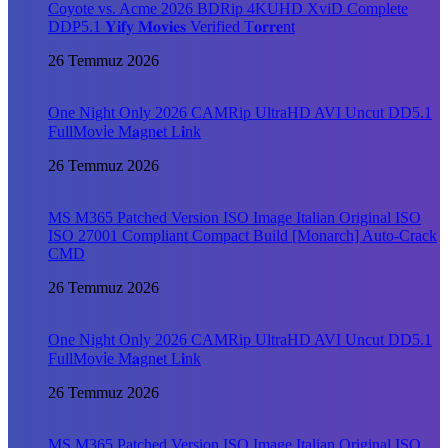
Coyote vs. Acme 2026 BDRip 4KUHD XviD Complete
DDP5.1 𝐘𝐢𝐟𝐲 𝐌𝐨𝐯𝐢𝐞𝐬 Verified T𝐨𝐫𝐫𝐞nt
26 Temmuz 2026
One Night Only 2026 CAMRip UltraHD AVI Uncut DD5.1
FullMov𝗂e M𝐚gn𝐞t L𝐢nk
26 Temmuz 2026
MS M365 Patched Version ISO Image Italian Original ISO
ISO 27001 Compliant Compact Build [Monarch] Auto-Crack
CMD
26 Temmuz 2026
One Night Only 2026 CAMRip UltraHD AVI Uncut DD5.1
FullMov𝗂e M𝐚gn𝐞t L𝐢nk
26 Temmuz 2026
MS M365 Patched Version ISO Image Italian Original ISO