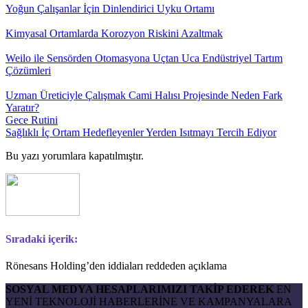
Yoğun Çalışanlar İçin Dinlendirici Uyku Ortamı
Kimyasal Ortamlarda Korozyon Riskini Azaltmak
Weilo ile Sensörden Otomasyona Uçtan Uca Endüstriyel Tartım
Çözümleri
Uzman Üreticiyle Çalışmak Cami Halısı Projesinde Neden Fark
Yaratır?
Gece Rutini
Sağlıklı İç Ortam Hedefleyenler Yerden Isıtmayı Tercih Ediyor
Bu yazı yorumlara kapatılmıştır.
Sıradaki içerik:
Rönesans Holding’den iddiaları reddeden açıklama
SOSYAL MEDYA HESAPLARIMIZI TAKİP EDEREK
EN
YENİ TEKNOLOJİ HABERLERİNE VE KAMPANYALARA