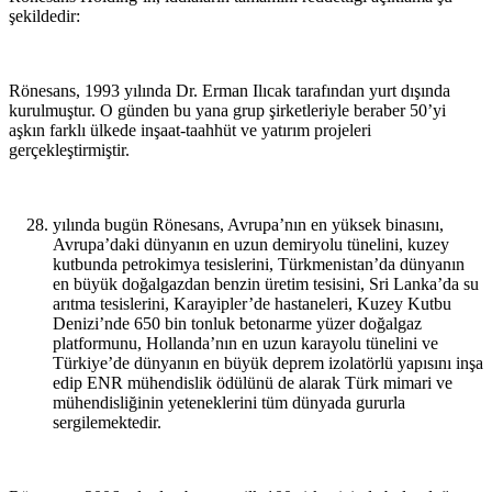
şekildedir:
Rönesans, 1993 yılında Dr. Erman Ilıcak tarafından yurt dışında
kurulmuştur. O günden bu yana grup şirketleriyle beraber 50’yi
aşkın farklı ülkede inşaat-taahhüt ve yatırım projeleri
gerçekleştirmiştir.
yılında bugün Rönesans, Avrupa’nın en yüksek binasını,
Avrupa’daki dünyanın en uzun demiryolu tünelini, kuzey
kutbunda petrokimya tesislerini, Türkmenistan’da dünyanın
en büyük doğalgazdan benzin üretim tesisini, Sri Lanka’da su
arıtma tesislerini, Karayipler’de hastaneleri, Kuzey Kutbu
Denizi’nde 650 bin tonluk betonarme yüzer doğalgaz
platformunu, Hollanda’nın en uzun karayolu tünelini ve
Türkiye’de dünyanın en büyük deprem izolatörlü yapısını inşa
edip ENR mühendislik ödülünü de alarak Türk mimari ve
mühendisliğinin yeteneklerini tüm dünyada gururla
sergilemektedir.