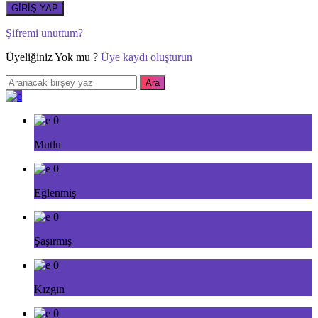
GİRİŞ YAP
Şifremi unuttum?
Üyeliğiniz Yok mu ?
Üye kaydı oluşturun
0
Mutlu
0
Eğlenmiş
0
Şaşırmış
0
Kızgın
0