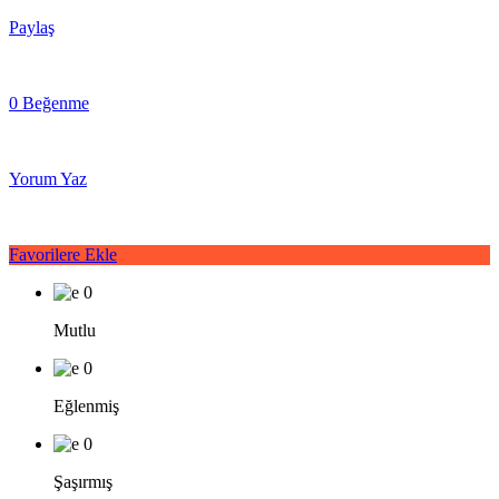
Paylaş
0 Beğenme
Yorum Yaz
Favorilere Ekle
0
Mutlu
0
Eğlenmiş
0
Şaşırmış