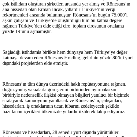
çok istihdam oluşturan şirketleri arasında yer almış ve Rönesans’ın
ana hissedarı olan Erman Ilıcak, yıllardır Türkiye’nin vergi
rekortmenleri arasında bulunmuştur. Rönesans’ın bugün 75.000’i
aşkın çalışanı ve Türkiye’de oluşturduğu tüm bu katma değere
rağmen Türkiye’den elde ettiği ciro, toplam cirosunun ortalama
yüzde 19’unu aşmamıştır.
Sağladığı istihdamla birlikte hem dünyaya hem Türkiye’ye değer
katmaya devam eden Rönesans Holding, gelirinin yüzde 80’ini yurt
dışındaki projelerden elde etmiştir.
Rönesans’ın tüm dünya üzerindeki haklı repütasyonuna rağmen,
doğru-yanlış vakıalarla görüşlerini birbirinden ayırmaksızın
birbiriyle nedensellik ilişkisi olmayan bilgileri yanıltıcı bir biçimde
sıralayarak kamuoyunu yanıltacak ve Rönesans’ın, çalışanları,
hissedarları, iş ortaklarının ticari itibarını zedeleyecek şekilde
hazırlanan içerikleri ülkemizde yıllardır üzülerek takip ediyoruz.
Rönesans ve hissedarları, 28 senedir yurt dışında yürüttükleri