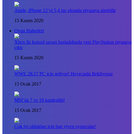
Apple, iPhone 12’yi 5,4 inç ekranla piyasaya sürebilir
15 Kasım 2020
Oyun Haberleri
Xbox ile konsol savaşı başladığında yeni PlayStation piyasaya
çıktı
15 Kasım 2020
WWE 2K17 PC için geliyor! Heyecanla Bekliyoruz
15 Ocak 2017
MSI’da 7 ve 10 kardeşliği!
15 Ocak 2017
Çok iyi oldukları için ban yiyen oyuncular!