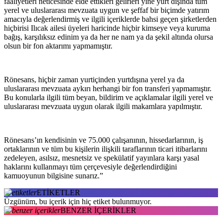
faaliyetleri neticesinde elde ettikleri gelirleri yine yurt dışında tüm
yerel ve uluslararası mevzuata uygun ve şeffaf bir biçimde yatırım
amacıyla değerlendirmiş ve ilgili içeriklerde bahsi geçen şirketlerden
hiçbirisi Ilıcak ailesi üyeleri haricinde hiçbir kimseye veya kuruma
bağış, karşılıksız edinim ya da her ne nam ya da şekil altında olursa
olsun bir fon aktarımı yapmamıştır.
Rönesans, hiçbir zaman yurtiçinden yurtdışına yerel ya da
uluslararası mevzuata aykırı herhangi bir fon transferi yapmamıştır.
Bu konularla ilgili tüm beyan, bildirim ve açıklamalar ilgili yerel ve
uluslararası mevzuata uygun olarak ilgili makamlara yapılmıştır.
Rönesans’ın kendisinin ve 75.000 çalışanının, hissedarlarının, iş
ortaklarının ve tüm bu kişilerin ilişkili taraflarının ticari itibarlarını
zedeleyen, asılsız, mesnetsiz ve spekülatif yayınlara karşı yasal
haklarını kullanmayı tüm çerçevesiyle değerlendirdiğini
kamuoyunun bilgisine sunarız.”
ETİKETLER
Üzgünüm, bu içerik için hiç etiket bulunmuyor.
BENZER İÇERİKLER