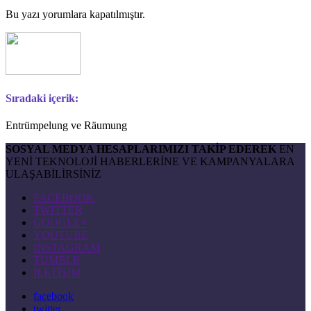
Bu yazı yorumlara kapatılmıştır.
Sıradaki içerik:
Entrümpelung ve Räumung
SOSYAL MEDYA HESAPLARIMIZI TAKİP EDEREK
EN
YENİ TEKNOLOJİ HABERLERİNE VE KAMPANYALARA
ULAŞABİLİRSİNİZ
FACEBOOK
TWITTER
GOOGLE+
YOUTUBE
INSTAGRAM
TUMBLR
İLETİŞİM
facebook
twitter