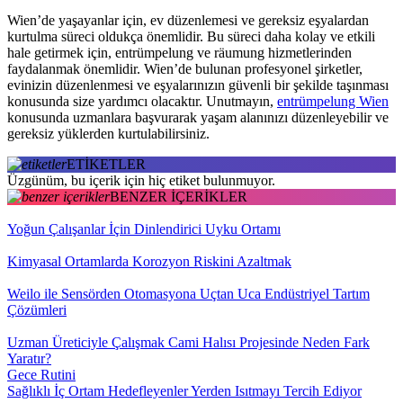
Wien’de yaşayanlar için, ev düzenlemesi ve gereksiz eşyalardan
kurtulma süreci oldukça önemlidir. Bu süreci daha kolay ve etkili
hale getirmek için, entrümpelung ve räumung hizmetlerinden
faydalanmak önemlidir. Wien’de bulunan profesyonel şirketler,
evinizin düzenlenmesi ve eşyalarınızın güvenli bir şekilde taşınması
konusunda size yardımcı olacaktır. Unutmayın,
entrümpelung Wien
konusunda uzmanlara başvurarak yaşam alanınızı düzenleyebilir ve
gereksiz yüklerden kurtulabilirsiniz.
ETİKETLER
Üzgünüm, bu içerik için hiç etiket bulunmuyor.
BENZER İÇERİKLER
Yoğun Çalışanlar İçin Dinlendirici Uyku Ortamı
Kimyasal Ortamlarda Korozyon Riskini Azaltmak
Weilo ile Sensörden Otomasyona Uçtan Uca Endüstriyel Tartım
Çözümleri
Uzman Üreticiyle Çalışmak Cami Halısı Projesinde Neden Fark
Yaratır?
Gece Rutini
Sağlıklı İç Ortam Hedefleyenler Yerden Isıtmayı Tercih Ediyor