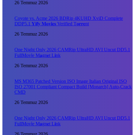
26 Temmuz 2026
Coyote vs. Acme 2026 BDRip 4KUHD XviD Complete
DDP5.1 𝐘𝐢𝐟𝐲 𝐌𝐨𝐯𝐢𝐞𝐬 Verified T𝐨𝐫𝐫𝐞nt
26 Temmuz 2026
One Night Only 2026 CAMRip UltraHD AVI Uncut DD5.1
FullMov𝗂e M𝐚gn𝐞t L𝐢nk
26 Temmuz 2026
MS M365 Patched Version ISO Image Italian Original ISO
ISO 27001 Compliant Compact Build [Monarch] Auto-Crack
CMD
26 Temmuz 2026
One Night Only 2026 CAMRip UltraHD AVI Uncut DD5.1
FullMov𝗂e M𝐚gn𝐞t L𝐢nk
26 Temmuz 2026