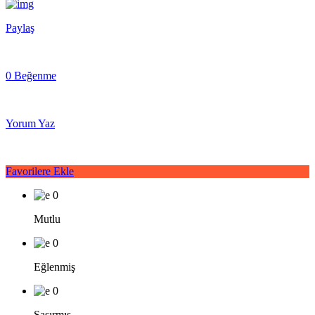
Paylaş
0 Beğenme
Yorum Yaz
Favorilere Ekle
0
Mutlu
0
Eğlenmiş
0
Şaşırmış