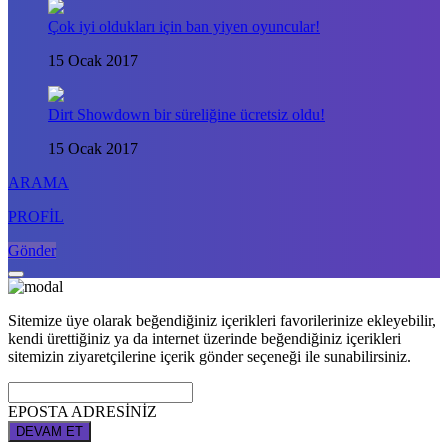
Çok iyi oldukları için ban yiyen oyuncular!
15 Ocak 2017
Dirt Showdown bir süreliğine ücretsiz oldu!
15 Ocak 2017
ARAMA
PROFİL
Gönder
Sitemize üye olarak beğendiğiniz içerikleri favorilerinize ekleyebilir,
kendi ürettiğiniz ya da internet üzerinde beğendiğiniz içerikleri
sitemizin ziyaretçilerine içerik gönder seçeneği ile sunabilirsiniz.
EPOSTA ADRESİNİZ
DEVAM ET