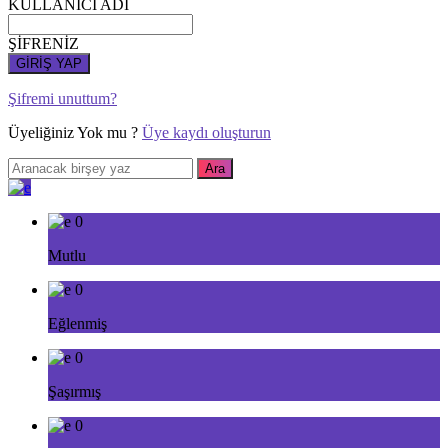
KULLANICI ADI
ŞİFRENİZ
GİRİŞ YAP
Şifremi unuttum?
Üyeliğiniz Yok mu ?
Üye kaydı oluşturun
0
Mutlu
0
Eğlenmiş
0
Şaşırmış
0