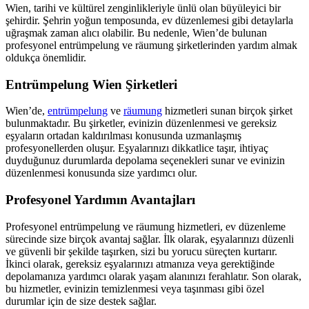
Wien, tarihi ve kültürel zenginlikleriyle ünlü olan büyüleyici bir
şehirdir. Şehrin yoğun temposunda, ev düzenlemesi gibi detaylarla
uğraşmak zaman alıcı olabilir. Bu nedenle, Wien’de bulunan
profesyonel entrümpelung ve räumung şirketlerinden yardım almak
oldukça önemlidir.
Entrümpelung Wien Şirketleri
Wien’de,
entrümpelung
ve
räumung
hizmetleri sunan birçok şirket
bulunmaktadır. Bu şirketler, evinizin düzenlenmesi ve gereksiz
eşyaların ortadan kaldırılması konusunda uzmanlaşmış
profesyonellerden oluşur. Eşyalarınızı dikkatlice taşır, ihtiyaç
duyduğunuz durumlarda depolama seçenekleri sunar ve evinizin
düzenlenmesi konusunda size yardımcı olur.
Profesyonel Yardımın Avantajları
Profesyonel entrümpelung ve räumung hizmetleri, ev düzenleme
sürecinde size birçok avantaj sağlar. İlk olarak, eşyalarınızı düzenli
ve güvenli bir şekilde taşırken, sizi bu yorucu süreçten kurtarır.
İkinci olarak, gereksiz eşyalarınızı atmanıza veya gerektiğinde
depolamanıza yardımcı olarak yaşam alanınızı ferahlatır. Son olarak,
bu hizmetler, evinizin temizlenmesi veya taşınması gibi özel
durumlar için de size destek sağlar.