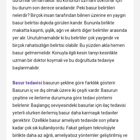
durumlar olmamalıdır. Bu konunun uzmanı doktorlar için
bu durum son derece sıradandır. Peki basur belirtileri
nelerdir? Birçok insan tarafından bilinen üzerine en yaygın
basur belirtisi dışkıda görülen kandır. Bununla birlikte
makatta kaşıntı, şişlik, ağrı ve akıntı diğer belirtiler arasında
yer alır. Unutulmamalıdır ki bu belirtiler çok yaygındır ve
birçok rahatsızlığın belirtisi olabilir. Bu yüzden akla hemen
basur gelmemelidir. Konuyla ilgili kesin tanıyı kesinlikle
uzman bir doktor koymalı ve bu doğrultuda tedaviye
başlanmalıdır.
Basur tedavisi
basurun şekline göre farklılık gösterir.
Basurun iç ve dış olmak üzere iki çeşiti vardır. Basurun
çeşitine ve ilerleme durumuna göre tedavi yöntemi
belirlenir. Başlangıç seviyesindeki basurlar için ilaç tedavisi
yeterli olurken ilerlemiş basur daha karmaşık tedaviler
gerektirir. Özellikle basur ameliyatı tedavide son yıllara
kadar çok sık kullanılıyordu. Fakat gelişen teknolojiyle
birlikte daha az ağrılı, ameliyatsız yöntemler geliştirilmiş ve