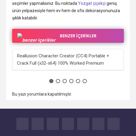
seçimler yapmalısınız. Bu noktada
Yozgat çiçekçi
geniş
ürün yelpazesiyle hem ev hem de ofis dekorasyonunuza
şıklık katabilir.
BENZER İÇERİKLER
Reallusion Character Creator (CC4) Portable +
Rea
Crack Full (x32-x64) 100% Worked Premium
Cra
Bu yazı yorumlara kapatılmıştır.
FACEBOOK
TWITTER
GOOGLE+
YOUTUBE
INSTAGRAM
TUMBLR
İLETİŞİM