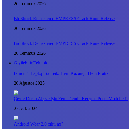
26 Temmuz 2026
BioShock Remastered EMPRESS Crack Rune Release
26 Temmuz 2026
BioShock Remastered EMPRESS Crack Rune Release
26 Temmuz 2026
Giyilebilir Teknoloji
İkinci El Laptop Satmak: Hem Kazançlı Hem Pratik
26 Ağustos 2025
Çevre Dostu Alışverişin Yeni Trendi: Recycle Poşet Modelleri!
2 Ocak 2024
Android Wear 2.0 çıktı mı?