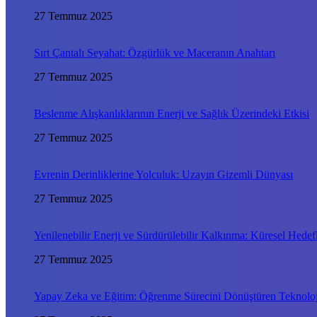
27 Temmuz 2025
Sırt Çantalı Seyahat: Özgürlük ve Maceranın Anahtarı
27 Temmuz 2025
Beslenme Alışkanlıklarının Enerji ve Sağlık Üzerindeki Etkisi
27 Temmuz 2025
Evrenin Derinliklerine Yolculuk: Uzayın Gizemli Dünyası
27 Temmuz 2025
Yenilenebilir Enerji ve Sürdürülebilir Kalkınma: Küresel Hede
27 Temmuz 2025
Yapay Zeka ve Eğitim: Öğrenme Sürecini Dönüştüren Teknoloj