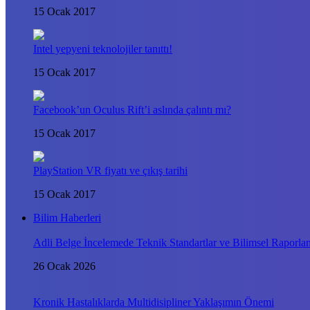
15 Ocak 2017
Intel yepyeni teknolojiler tanıttı!
15 Ocak 2017
Facebook’un Oculus Rift’i aslında çalıntı mı?
15 Ocak 2017
PlayStation VR fiyatı ve çıkış tarihi
15 Ocak 2017
Bilim Haberleri
Adli Belge İncelemede Teknik Standartlar ve Bilimsel Raporla
26 Ocak 2026
Kronik Hastalıklarda Multidisipliner Yaklaşımın Önemi