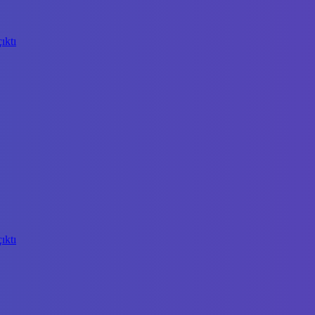
ıktı
ıktı