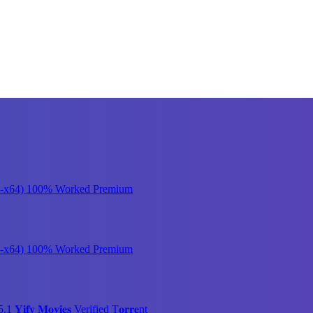
x32-x64) 100% Worked Premium
x32-x64) 100% Worked Premium
 𝐌𝐨𝐯𝐢𝐞𝐬 Verified T𝐨𝐫𝐫𝐞nt