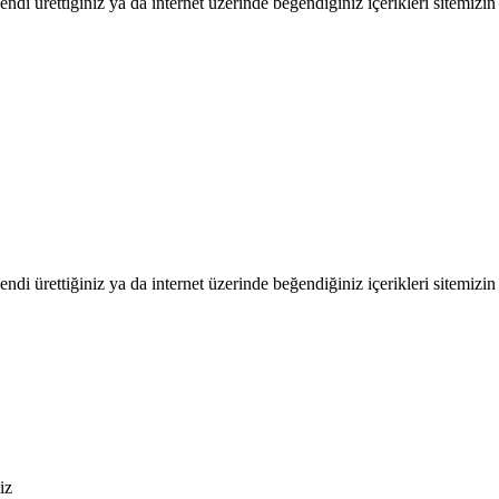
endi ürettiğiniz ya da internet üzerinde beğendiğiniz içerikleri sitemizin 
endi ürettiğiniz ya da internet üzerinde beğendiğiniz içerikleri sitemizin 
iz