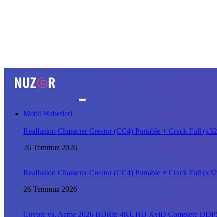
Mobil Haberleri
Reallusion Character Creator (CC4) Portable + Crack Full (
26 Temmuz 2026
Reallusion Character Creator (CC4) Portable + Crack Full (
26 Temmuz 2026
Coyote vs. Acme 2026 BDRip 4KUHD XviD Complete DDP5.1 𝐘𝐢𝐟𝐲