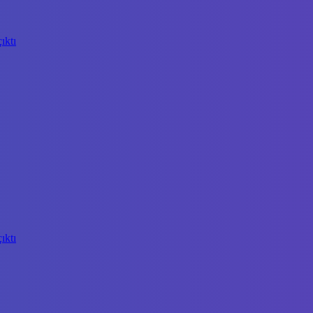
ıktı
ıktı