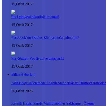
15 Ocak 2017
Intel yepyeni teknolojiler tanıttı!
15 Ocak 2017
Facebook’un Oculus Rift’i aslında çalıntı mı?
15 Ocak 2017
PlayStation VR fiyatı ve çıkış tarihi
15 Ocak 2017
Bilim Haberleri
Adli Belge İncelemede Teknik Standartlar ve Bilimsel Raporla
26 Ocak 2026
Kronik Hastalıklarda Multidisipliner Yaklaşımın Önemi