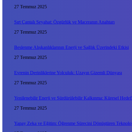
27 Temmuz 2025
Sırt Çantalı Seyahat: Özgürlük ve Maceranın Anahtarı
27 Temmuz 2025
Beslenme Alışkanlıklarının Enerji ve Sağlık Üzerindeki Etkisi
27 Temmuz 2025
Evrenin Derinliklerine Yolculuk: Uzayın Gizemli Dünyası
27 Temmuz 2025
Yenilenebilir Enerji ve Sürdürülebilir Kalkınma: Küresel Hede
27 Temmuz 2025
Yapay Zeka ve Eğitim: Öğrenme Sürecini Dönüştüren Teknoloj