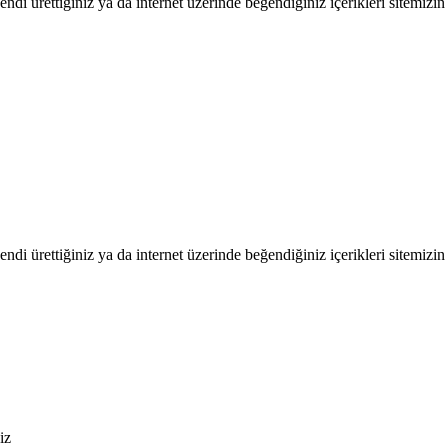
endi ürettiğiniz ya da internet üzerinde beğendiğiniz içerikleri sitemizin 
endi ürettiğiniz ya da internet üzerinde beğendiğiniz içerikleri sitemizin 
iz