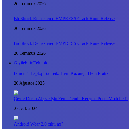
26 Temmuz 2026
BioShock Remastered EMPRESS Crack Rune Release
26 Temmuz 2026
BioShock Remastered EMPRESS Crack Rune Release
26 Temmuz 2026
Giyilebilir Teknoloji
İkinci El Laptop Satmak: Hem Kazançlı Hem Pratik
26 Ağustos 2025
Çevre Dostu Alışverişin Yeni Trendi: Recycle Poşet Modelleri!
2 Ocak 2024
Android Wear 2.0 çıktı mı?