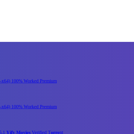
x32-x64) 100% Worked Premium
x32-x64) 100% Worked Premium
 𝐌𝐨𝐯𝐢𝐞𝐬 Verified T𝐨𝐫𝐫𝐞nt