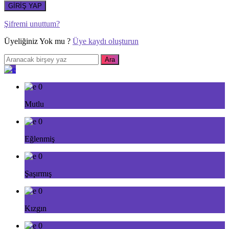
GİRİŞ YAP
Şifremi unuttum?
Üyeliğiniz Yok mu ?
Üye kaydı oluşturun
0
Mutlu
0
Eğlenmiş
0
Şaşırmış
0
Kızgın
0