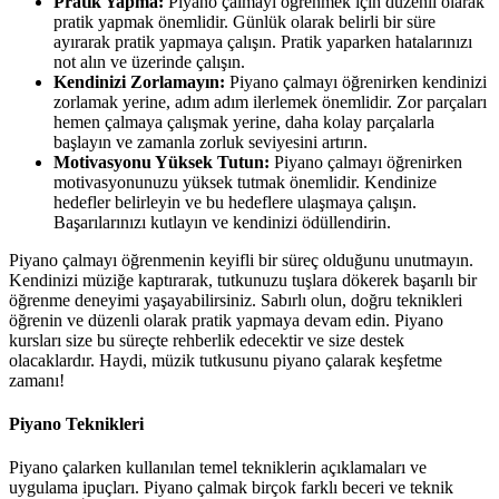
Pratik Yapma:
Piyano çalmayı öğrenmek için düzenli olarak
pratik yapmak önemlidir. Günlük olarak belirli bir süre
ayırarak pratik yapmaya çalışın. Pratik yaparken hatalarınızı
not alın ve üzerinde çalışın.
Kendinizi Zorlamayın:
Piyano çalmayı öğrenirken kendinizi
zorlamak yerine, adım adım ilerlemek önemlidir. Zor parçaları
hemen çalmaya çalışmak yerine, daha kolay parçalarla
başlayın ve zamanla zorluk seviyesini artırın.
Motivasyonu Yüksek Tutun:
Piyano çalmayı öğrenirken
motivasyonunuzu yüksek tutmak önemlidir. Kendinize
hedefler belirleyin ve bu hedeflere ulaşmaya çalışın.
Başarılarınızı kutlayın ve kendinizi ödüllendirin.
Piyano çalmayı öğrenmenin keyifli bir süreç olduğunu unutmayın.
Kendinizi müziğe kaptırarak, tutkunuzu tuşlara dökerek başarılı bir
öğrenme deneyimi yaşayabilirsiniz. Sabırlı olun, doğru teknikleri
öğrenin ve düzenli olarak pratik yapmaya devam edin. Piyano
kursları size bu süreçte rehberlik edecektir ve size destek
olacaklardır. Haydi, müzik tutkusunu piyano çalarak keşfetme
zamanı!
Piyano Teknikleri
Piyano çalarken kullanılan temel tekniklerin açıklamaları ve
uygulama ipuçları. Piyano çalmak birçok farklı beceri ve teknik