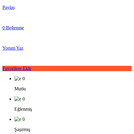
Paylaş
0 Beğenme
Yorum Yaz
Favorilere Ekle
0
Mutlu
0
Eğlenmiş
0
Şaşırmış