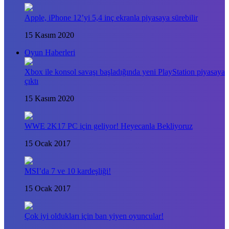
Apple, iPhone 12’yi 5,4 inç ekranla piyasaya sürebilir
15 Kasım 2020
Oyun Haberleri
Xbox ile konsol savaşı başladığında yeni PlayStation piyasaya
çıktı
15 Kasım 2020
WWE 2K17 PC için geliyor! Heyecanla Bekliyoruz
15 Ocak 2017
MSI’da 7 ve 10 kardeşliği!
15 Ocak 2017
Çok iyi oldukları için ban yiyen oyuncular!