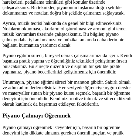
hareketleri, pedallama teknikleri gibi konular üzerinde
çalışacaksınız. Bu teknikler, piyanonun tuşlarına doğru şekilde
dokunmanızı ve notaları doğru bir şekilde çalmanızı sağlayacak.
Ayrıca, müzik teorisi hakkında da genel bir bilgi edineceksiniz.
Notaların okunması, akorların oluşturulması ve armoni gibi temel
müzik kavramları üzerinde çalışacaksınız. Bu bilgiler, piyano
çalmayı daha iyi anlamanıza ve müzikal anlamda daha derin bir
bağlantı kurmanıza yardımcı olacak.
Piyano eğitimi süreci, bireysel olarak çalışmalarınızı da içerir. Kendi
başınıza pratik yapma ve öğrendiğiniz teknikleri pekiştirme fırsatı
bulacaksınız. Bu süreçte düzenli ve disiplinli bir şekilde pratik
yapmanız, piyano becerilerinizi geliştirmeniz için önemlidir.
Unutmayın, piyano eğitimi süreci bir maraton gibidir. Sabırlı olmalı
ve adım adım ilerlemelisiniz. Her seviyede öğrenciye uygun dersler
ve materyaller sunan bir piyano kursu seçmek, başarılı bir öğrenme
deneyimi için önemlidir. Kendinizi motive tutmak ve sürece düzenli
olarak katılmak da başarınızı etkileyen faktörlerdir.
Piyano Çalmayı Öğrenmek
Piyano çalmayı öğrenmek isteyenler için, başarılı bir öğrenme
deneyimi için dikkate almanız gereken önemli ipuçları ve pratik