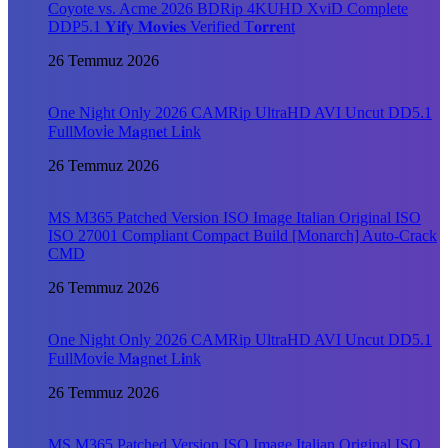
Coyote vs. Acme 2026 BDRip 4KUHD XviD Complete
DDP5.1 𝐘𝐢𝐟𝐲 𝐌𝐨𝐯𝐢𝐞𝐬 Verified T𝐨𝐫𝐫𝐞nt
26 Temmuz 2026
One Night Only 2026 CAMRip UltraHD AVI Uncut DD5.1
FullMov𝗂e M𝐚gn𝐞t L𝐢nk
26 Temmuz 2026
MS M365 Patched Version ISO Image Italian Original ISO
ISO 27001 Compliant Compact Build [Monarch] Auto-Crack
CMD
26 Temmuz 2026
One Night Only 2026 CAMRip UltraHD AVI Uncut DD5.1
FullMov𝗂e M𝐚gn𝐞t L𝐢nk
26 Temmuz 2026
MS M365 Patched Version ISO Image Italian Original ISO