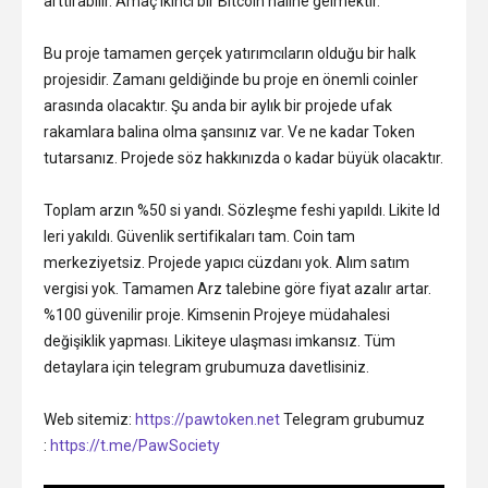
arttırabilir. Amaç ikinci bir Bitcoin haline gelmektir.
Bu proje tamamen gerçek yatırımcıların olduğu bir halk
projesidir. Zamanı geldiğinde bu proje en önemli coinler
arasında olacaktır. Şu anda bir aylık bir projede ufak
rakamlara balina olma şansınız var. Ve ne kadar Token
tutarsanız. Projede söz hakkınızda o kadar büyük olacaktır.
Toplam arzın %50 si yandı. Sözleşme feshi yapıldı. Likite Id
leri yakıldı. Güvenlik sertifikaları tam. Coin tam
merkeziyetsiz. Projede yapıcı cüzdanı yok. Alım satım
vergisi yok. Tamamen Arz talebine göre fiyat azalır artar.
%100 güvenilir proje. Kimsenin Projeye müdahalesi
değişiklik yapması. Likiteye ulaşması imkansız. Tüm
detaylara için telegram grubumuza davetlisiniz.
Web sitemiz:
https://pawtoken.net
Telegram grubumuz
:
https://t.me/PawSociety