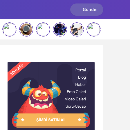
i
Gönder