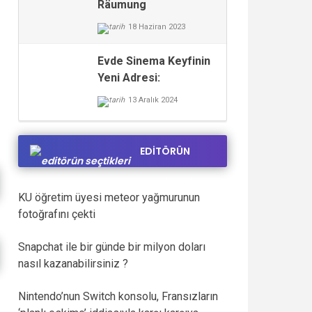
Räumung
18 Haziran 2023
Evde Sinema Keyfinin
Yeni Adresi:
hdfilmsitesi.net
13 Aralık 2024
EDİTÖRÜN
SEÇTİKLERİ
KU öğretim üyesi meteor yağmurunun
fotoğrafını çekti
Snapchat ile bir günde bir milyon doları
nasıl kazanabilirsiniz ?
Nintendo’nun Switch konsolu, Fransızların
Gece Rutini