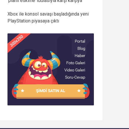
‘planlı eskime’ iddiasıyla karşı karşıya
Xbox ile konsol savaşı başladığında yeni
PlayStation piyasaya çıktı
Uzman Üreticiyle Çalışmak Cami
Halısı Projesinde Neden Fark
Yaratır?