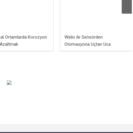
al Ortamlarda Korozyon
Weilo ile Sensörden
i Azaltmak
Otomasyona Uçtan Uca
Endüstriyel Tartım Çözümleri