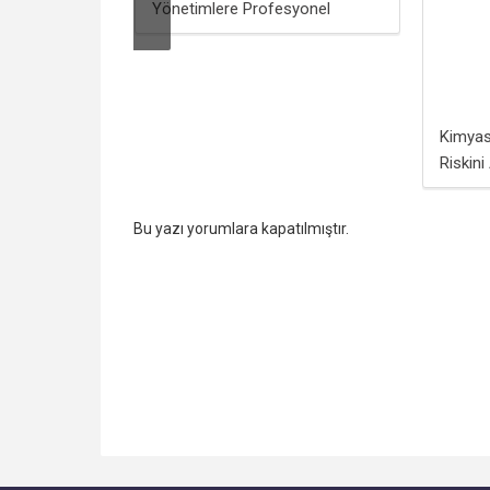
cih Ediyor
Yönetimlere Profesyonel
Destek
Kimyas
Riskin
Bu yazı yorumlara kapatılmıştır.