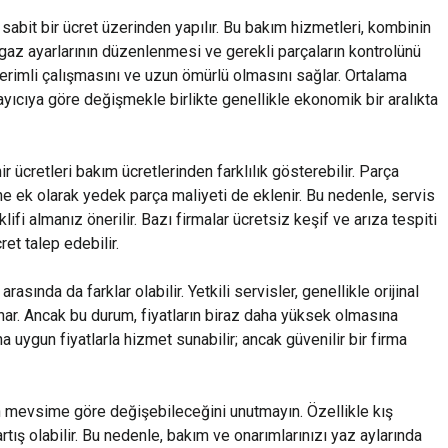
sabit bir ücret üzerinden yapılır. Bu bakım hizmetleri, kombinin
, gaz ayarlarının düzenlenmesi ve gerekli parçaların kontrolünü
verimli çalışmasını ve uzun ömürlü olmasını sağlar. Ortalama
ayıcıya göre değişmekle birlikte genellikle ekonomik bir aralıkta
r ücretleri bakım ücretlerinden farklılık gösterebilir. Parça
ne ek olarak yedek parça maliyeti de eklenir. Bu nedenle, servis
ifi almanız önerilir. Bazı firmalar ücretsiz keşif ve arıza tespiti
ret talep edebilir.
arasında da farklar olabilir. Yetkili servisler, genellikle orijinal
unar. Ancak bu durum, fiyatların biraz daha yüksek olmasına
a uygun fiyatlarla hizmet sunabilir; ancak güvenilir bir firma
in mevsime göre değişebileceğini unutmayın. Özellikle kış
 artış olabilir. Bu nedenle, bakım ve onarımlarınızı yaz aylarında