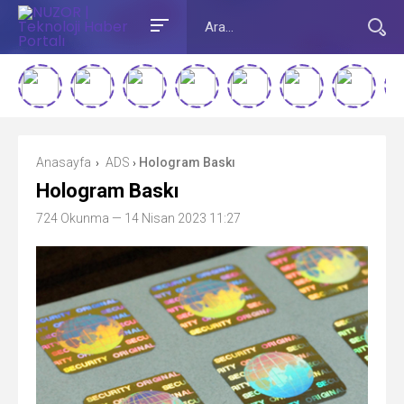
Anasayfa
ADS
Hologram Baskı
›
›
Hologram Baskı
724 Okunma
— 14 Nisan 2023 11:27