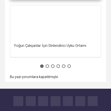
Yoğun Çalışanlar İçin Dinlendirici Uyku Ortamı
Kim
Bu yazı yorumlara kapatılmıştır.
FACEBOOK
TWITTER
GOOGLE+
YOUTUBE
INSTAGRAM
TUMBLR
İLETİŞİM