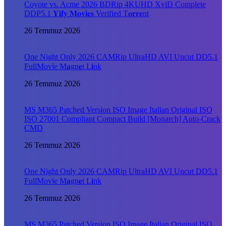
Coyote vs. Acme 2026 BDRip 4KUHD XviD Complete
DDP5.1 𝐘𝐢𝐟𝐲 𝐌𝐨𝐯𝐢𝐞𝐬 Verified T𝐨𝐫𝐫𝐞nt
26 Temmuz 2026
One Night Only 2026 CAMRip UltraHD AVI Uncut DD5.1
FullMov𝗂e M𝐚gn𝐞t L𝐢nk
26 Temmuz 2026
MS M365 Patched Version ISO Image Italian Original ISO
ISO 27001 Compliant Compact Build [Monarch] Auto-Crack
CMD
26 Temmuz 2026
One Night Only 2026 CAMRip UltraHD AVI Uncut DD5.1
FullMov𝗂e M𝐚gn𝐞t L𝐢nk
26 Temmuz 2026
MS M365 Patched Version ISO Image Italian Original ISO