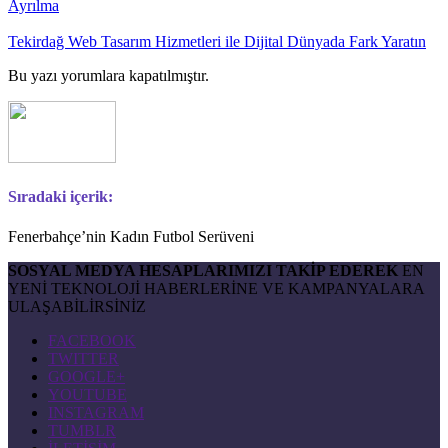
Ayrılma
Tekirdağ Web Tasarım Hizmetleri ile Dijital Dünyada Fark Yaratın
Bu yazı yorumlara kapatılmıştır.
Sıradaki içerik:
Fenerbahçe’nin Kadın Futbol Serüveni
SOSYAL MEDYA HESAPLARIMIZI TAKİP EDEREK
EN
YENİ TEKNOLOJİ HABERLERİNE VE KAMPANYALARA
ULAŞABİLİRSİNİZ
FACEBOOK
TWITTER
GOOGLE+
YOUTUBE
INSTAGRAM
TUMBLR