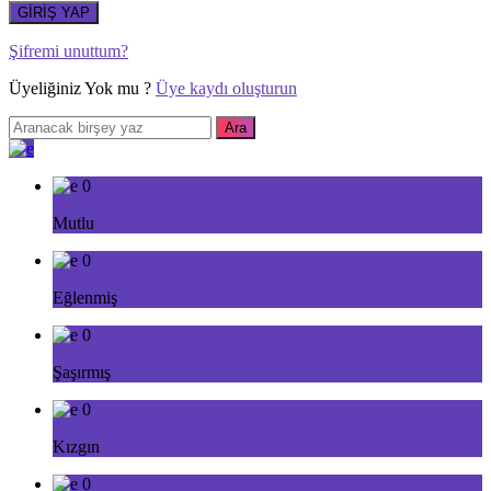
GİRİŞ YAP
Şifremi unuttum?
Üyeliğiniz Yok mu ?
Üye kaydı oluşturun
0
Mutlu
0
Eğlenmiş
0
Şaşırmış
0
Kızgın
0