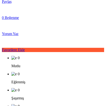
Paylaş
0 Beğenme
Yorum Yaz
Favorilere Ekle
0
Mutlu
0
Eğlenmiş
0
Şaşırmış