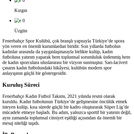
0
Kızgın
0
Üzgün
Fenerbahçe Spor Kulübü, çok branşlı yapısıyla Türkiye’de spora
yön veren en önemli kurumlardan biridir. Son yıllarda futbolun
kadınlar arasında da yaygınlaşmasıyla birlikte kulüp, kadın
futboluna yatırım yaparak hem toplumsal sorumluluk üstlenmiş hem
de kadın sporculara uluslararası bir vizyon sunmuştur. Sarı-lacivert
çınarın kadın futbolundaki hikâyesi, kulübün modern spor
anlayışının güçlü bir göstergesidir.
Kuruluş Süreci
Fenerbahçe Kadın Futbol Takımı, 2021 yılında resmi olarak
kuruldu. Kadın futbolunun Türkiye’de gelişmesine öncülük etmek
isteyen kulüp, kısa sürede güçlü bir kadro oluşturarak Süper Lig’de
mücadele etmeye başladı. Bu adım, yalnızca sportif bir yatırım değil,
aynı zamanda toplumsal cinsiyet eşitliği açısından da önemli bir
mesaj niteliği taşıdı.