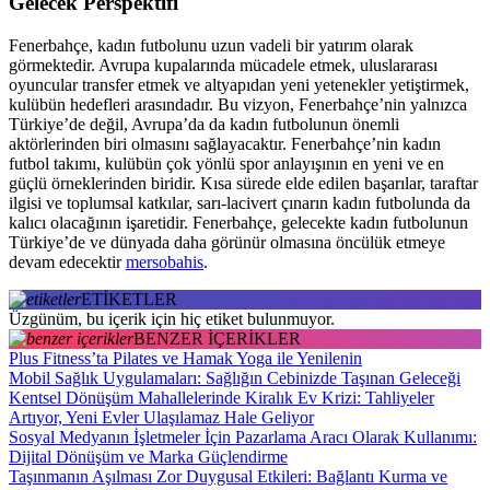
Gelecek Perspektifi
Fenerbahçe, kadın futbolunu uzun vadeli bir yatırım olarak
görmektedir. Avrupa kupalarında mücadele etmek, uluslararası
oyuncular transfer etmek ve altyapıdan yeni yetenekler yetiştirmek,
kulübün hedefleri arasındadır. Bu vizyon, Fenerbahçe’nin yalnızca
Türkiye’de değil, Avrupa’da da kadın futbolunun önemli
aktörlerinden biri olmasını sağlayacaktır. Fenerbahçe’nin kadın
futbol takımı, kulübün çok yönlü spor anlayışının en yeni ve en
güçlü örneklerinden biridir. Kısa sürede elde edilen başarılar, taraftar
ilgisi ve toplumsal katkılar, sarı-lacivert çınarın kadın futbolunda da
kalıcı olacağının işaretidir. Fenerbahçe, gelecekte kadın futbolunun
Türkiye’de ve dünyada daha görünür olmasına öncülük etmeye
devam edecektir
mersobahis
.
ETİKETLER
Üzgünüm, bu içerik için hiç etiket bulunmuyor.
BENZER İÇERİKLER
Plus Fitness’ta Pilates ve Hamak Yoga ile Yenilenin
Mobil Sağlık Uygulamaları: Sağlığın Cebinizde Taşınan Geleceği
Kentsel Dönüşüm Mahallelerinde Kiralık Ev Krizi: Tahliyeler
Artıyor, Yeni Evler Ulaşılamaz Hale Geliyor
Sosyal Medyanın İşletmeler İçin Pazarlama Aracı Olarak Kullanımı:
Dijital Dönüşüm ve Marka Güçlendirme
Taşınmanın Aşılması Zor Duygusal Etkileri: Bağlantı Kurma ve