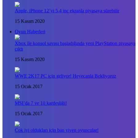
Apple, iPhone 12’yi 5,4 inç ekranla piyasaya sürebilir
15 Kasım 2020
Oyun Haberleri
Xbox ile konsol savaşı başladığında yeni PlayStation piyasaya
çıktı
15 Kasım 2020
WWE 2K17 PC için geliyor! Heyecanla Bekliyoruz
15 Ocak 2017
MSI’da 7 ve 10 kardeşliği!
15 Ocak 2017
Çok iyi oldukları için ban yiyen oyuncular!