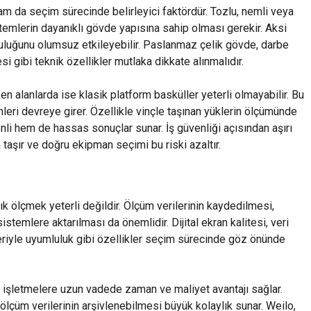
tam da seçim sürecinde belirleyici faktördür. Tozlu, nemli veya
stemlerin dayanıklı gövde yapısına sahip olması gerekir. Aksi
uluğunu olumsuz etkileyebilir. Paslanmaz çelik gövde, darbe
 gibi teknik özellikler mutlaka dikkate alınmalıdır.
n alanlarda ise klasik platform basküller yeterli olmayabilir. Bu
eri devreye girer. Özellikle vinçle taşınan yüklerin ölçümünde
li hem de hassas sonuçlar sunar. İş güvenliği açısından aşırı
şır ve doğru ekipman seçimi bu riski azaltır.
ık ölçmek yeterli değildir. Ölçüm verilerinin kaydedilmesi,
stemlere aktarılması da önemlidir. Dijital ekran kalitesi, veri
eriyle uyumluluk gibi özellikler seçim sürecinde göz önünde
, işletmelere uzun vadede zaman ve maliyet avantajı sağlar.
 ölçüm verilerinin arşivlenebilmesi büyük kolaylık sunar. Weilo,