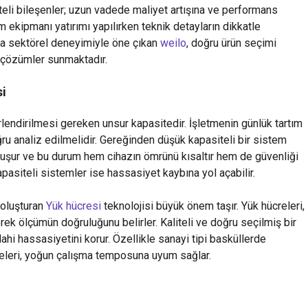
eli bileşenler; uzun vadede maliyet artışına ve performans
ım ekipmanı yatırımı yapılırken teknik detayların dikkatle
da sektörel deneyimiyle öne çıkan
weilo
, doğru ürün seçimi
 çözümler sunmaktadır.
si
lendirilmesi gereken unsur kapasitedir. İşletmenin günlük tartım
u analiz edilmelidir. Gereğinden düşük kapasiteli bir sistem
 oluşur ve bu durum hem cihazın ömrünü kısaltır hem de güvenliği
pasiteli sistemler ise hassasiyet kaybına yol açabilir.
 oluşturan
Yük hücresi
teknolojisi büyük önem taşır. Yük hücreleri,
erek ölçümün doğruluğunu belirler. Kaliteli ve doğru seçilmiş bir
ahi hassasiyetini korur. Özellikle sanayi tipi basküllerde
releri, yoğun çalışma temposuna uyum sağlar.