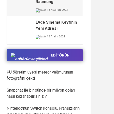
Räumung
18 Haziran 2023
Evde Sinema Keyfinin
Yeni Adresi:
hdfilmsitesi.net
13 Aralık 2024
EDİTÖRÜN
SEÇTİKLERİ
KU öğretim üyesi meteor yağmurunun
fotoğrafını çekti
Snapchat ile bir günde bir milyon doları
nasıl kazanabilirsiniz ?
Nintendo’nun Switch konsolu, Fransızların