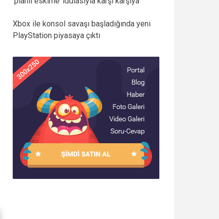
‘planlı eskime’ iddiasıyla karşı karşıya
Xbox ile konsol savaşı başladığında yeni
PlayStation piyasaya çıktı