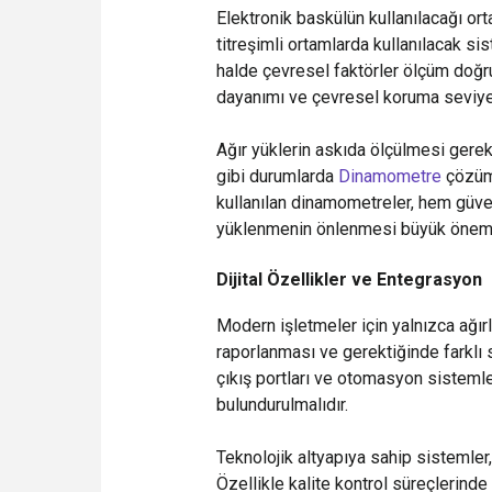
Elektronik baskülün kullanılacağı or
titreşimli ortamlarda kullanılacak si
halde çevresel faktörler ölçüm doğr
dayanımı ve çevresel koruma seviyesi
Ağır yüklerin askıda ölçülmesi gereke
gibi durumlarda
Dinamometre
çözüml
kullanılan dinamometreler, hem güven
yüklenmenin önlenmesi büyük önem ta
Dijital Özellikler ve Entegrasyon
Modern işletmeler için yalnızca ağırl
raporlanması ve gerektiğinde farklı si
çıkış portları ve otomasyon sisteml
bulundurulmalıdır.
Teknolojik altyapıya sahip sistemler
Özellikle kalite kontrol süreçlerinde