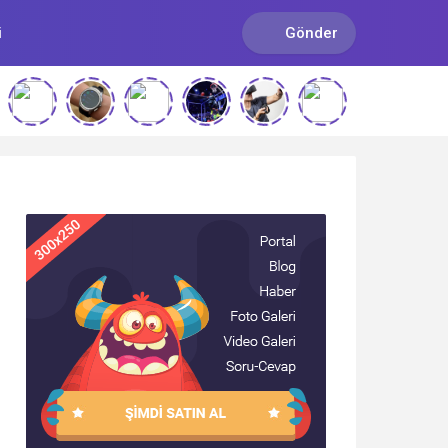
i
Gönder