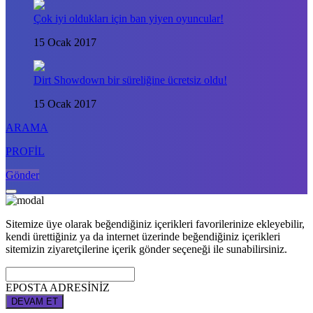
Çok iyi oldukları için ban yiyen oyuncular!
15 Ocak 2017
Dirt Showdown bir süreliğine ücretsiz oldu!
15 Ocak 2017
ARAMA
PROFİL
Gönder
Sitemize üye olarak beğendiğiniz içerikleri favorilerinize ekleyebilir,
kendi ürettiğiniz ya da internet üzerinde beğendiğiniz içerikleri
sitemizin ziyaretçilerine içerik gönder seçeneği ile sunabilirsiniz.
EPOSTA ADRESİNİZ
DEVAM ET