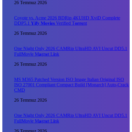
26 Temmuz 2026
Coyote vs. Acme 2026 BDRip 4KUHD XviD Complete
DDP5.1 𝐘𝐢𝐟𝐲 𝐌𝐨𝐯𝐢𝐞𝐬 Verified T𝐨𝐫𝐫𝐞nt
26 Temmuz 2026
One Night Only 2026 CAMRip UltraHD AVI Uncut DD5.1
FullMov𝗂e M𝐚gn𝐞t L𝐢nk
26 Temmuz 2026
MS M365 Patched Version ISO Image Italian Original ISO
ISO 27001 Compliant Compact Build [Monarch] Auto-Crack
CMD
26 Temmuz 2026
One Night Only 2026 CAMRip UltraHD AVI Uncut DD5.1
FullMov𝗂e M𝐚gn𝐞t L𝐢nk
26 Temmuz 2026