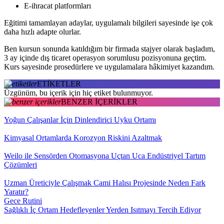
E-ihracat platformları
Eğitimi tamamlayan adaylar, uygulamalı bilgileri sayesinde işe çok
daha hızlı adapte olurlar.
Ben kursun sonunda katıldığım bir firmada stajyer olarak başladım,
3 ay içinde dış ticaret operasyon sorumlusu pozisyonuna geçtim.
Kurs sayesinde prosedürlere ve uygulamalara hâkimiyet kazandım.
ETİKETLER
Üzgünüm, bu içerik için hiç etiket bulunmuyor.
BENZER İÇERİKLER
Yoğun Çalışanlar İçin Dinlendirici Uyku Ortamı
Kimyasal Ortamlarda Korozyon Riskini Azaltmak
Weilo ile Sensörden Otomasyona Uçtan Uca Endüstriyel Tartım
Çözümleri
Uzman Üreticiyle Çalışmak Cami Halısı Projesinde Neden Fark
Yaratır?
Gece Rutini
Sağlıklı İç Ortam Hedefleyenler Yerden Isıtmayı Tercih Ediyor