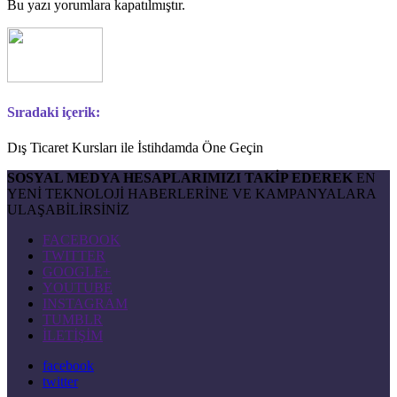
Bu yazı yorumlara kapatılmıştır.
Sıradaki içerik:
Dış Ticaret Kursları ile İstihdamda Öne Geçin
SOSYAL MEDYA HESAPLARIMIZI TAKİP EDEREK
EN
YENİ TEKNOLOJİ HABERLERİNE VE KAMPANYALARA
ULAŞABİLİRSİNİZ
FACEBOOK
TWITTER
GOOGLE+
YOUTUBE
INSTAGRAM
TUMBLR
İLETİŞİM
facebook
twitter