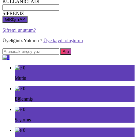
KULLANICI ADI
ŞİFRENİZ
GİRİŞ YAP
Şifremi unuttum?
Üyeliğiniz Yok mu ?
Üye kaydı oluşturun
0
Mutlu
0
Eğlenmiş
0
Şaşırmış
0