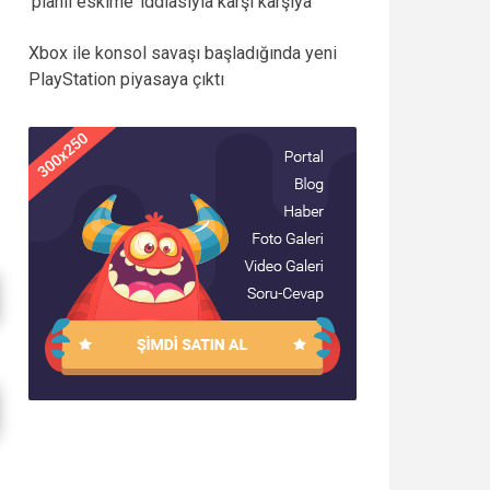
‘planlı eskime’ iddiasıyla karşı karşıya
Xbox ile konsol savaşı başladığında yeni
PlayStation piyasaya çıktı