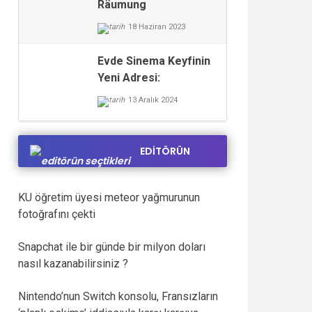
Räumung
18 Haziran 2023
Evde Sinema Keyfinin
Yeni Adresi:
hdfilmsitesi.net
13 Aralık 2024
EDİTÖRÜN
SEÇTİKLERİ
KU öğretim üyesi meteor yağmurunun
fotoğrafını çekti
Snapchat ile bir günde bir milyon doları
nasıl kazanabilirsiniz ?
Nintendo’nun Switch konsolu, Fransızların