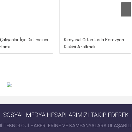
alışanlar İçin Dinlendirici
Kimyasal Ortamlarda Korozyon
rtamı
Riskini Azaltmak
SOSYAL MEDYA HESAPLARIMIZI TAKİP EDEREK
Nİ TEKNOLOJİ HABERLERİNE VE KAMPANYALARA ULAŞABİLİ