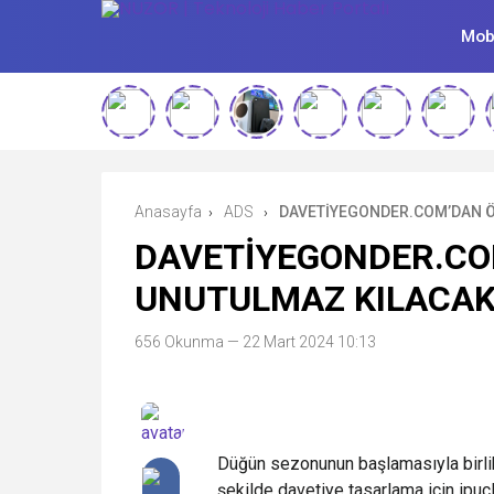
Mobi
Anasayfa
ADS
DAVETİYEGONDER.COM’DAN ÖZ
›
›
DAVETİYEGONDER.COM
UNUTULMAZ KILACAK 
656 Okunma
— 22 Mart 2024 10:13
Düğün sezonunun başlamasıyla birlikt
şekilde davetiye tasarlama için ipuçl