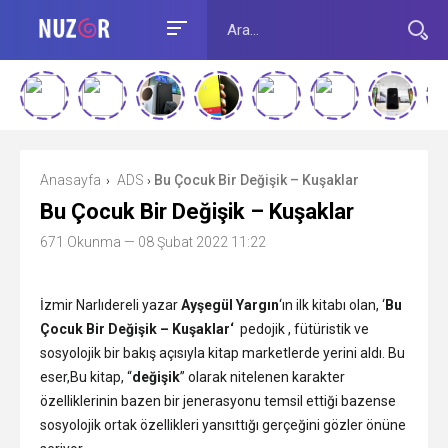
Anasayfa
ADS
Bu Çocuk Bir Değişik – Kuşaklar
›
›
Bu Çocuk Bir Değişik – Kuşaklar
671 Okunma
— 08 Şubat 2022 11:22
İzmir Narlıdereli yazar
Ayşegül
Yargın
‘ın ilk kitabı olan, ‘
Bu
Çocuk Bir Değişik – Kuşaklar‘
pedojik , fütüristik ve
sosyolojik bir bakış açısıyla kitap marketlerde yerini aldı. Bu
eser,Bu kitap, “
değişik
” olarak nitelenen karakter
özelliklerinin bazen bir jenerasyonu temsil ettiği bazense
sosyolojik ortak özellikleri yansıttığı gerçeğini gözler önüne