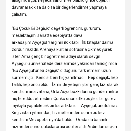
aldığımda çok heyecanlandım ve olabildiğince objektif
davranarak kısa da olsa bir değerlendirme yapmaya
çalıştım.
“Bu Çocuk Bi Değişik” değerli öğrencim, gururum,
meslektaşım, sanatta edebiyatta dava
arkadaşım Ayşegül Yargının ilk kitabı… İlk kitaplar daima
zordur, risklidir. Arenaya kurtlar sofrasına çıkmak yürek
ister. Ama genç bir öğretmen adayı olarak sevgili
Ayşegül’ü üniversitede derslerimde yakından tanıdığımda
“Bu Ayşegül’ün Bi Değişik” olduğunu fark etmem uzun
sürmemişti… Kendisi beni hiç yanıltmadı… Hep değişik, hep
farklı, hep öncü oldu… İzmir’de yetişmiş bir genç kız olarak
kendisini ana vatana, Orta Asya bozkırlarına göndermekte
hiç tereddüt etmedim. Çünkü onun ufku böylesi bir görevi
layıkıyla yapabilecek bir kararlıkta idi… Ayşegül, unutulmaz
Kırgızistan yıllarından, hizmetlerinden sonra bu kez
kendisini Mezopotamya’da buldu… Orada da başarılı
hizmetler sundu, uluslararası ödüller aldı. Ardından seçkin