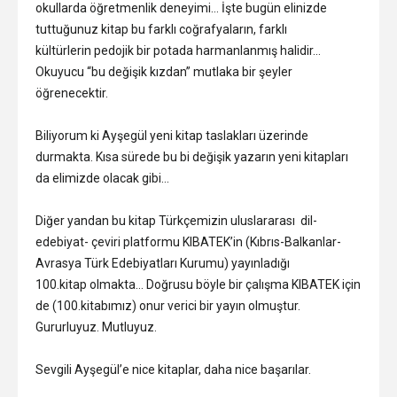
okullarda öğretmenlik deneyimi… İşte bugün elinizde
tuttuğunuz kitap bu farklı coğrafyaların, farklı
kültürlerin pedojik bir potada harmanlanmış halidir…
Okuyucu “bu değişik kızdan” mutlaka bir şeyler
öğrenecektir.
Biliyorum ki Ayşegül yeni kitap taslakları üzerinde
durmakta. Kısa sürede bu bi değişik yazarın yeni kitapları
da elimizde olacak gibi…
Diğer yandan bu kitap Türkçemizin uluslararası dil-
edebiyat- çeviri platformu KIBATEK’in (Kıbrıs-Balkanlar-
Avrasya Türk Edebiyatları Kurumu) yayınladığı
100.kitap olmakta… Doğrusu böyle bir çalışma KIBATEK için
de (100.kitabımız) onur verici bir yayın olmuştur.
Gururluyuz. Mutluyuz.
Sevgili Ayşegül’e nice kitaplar, daha nice başarılar.