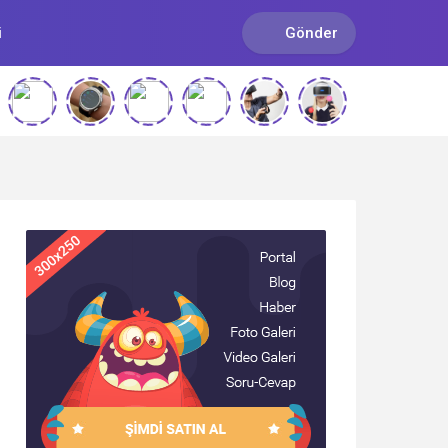
i
Gönder