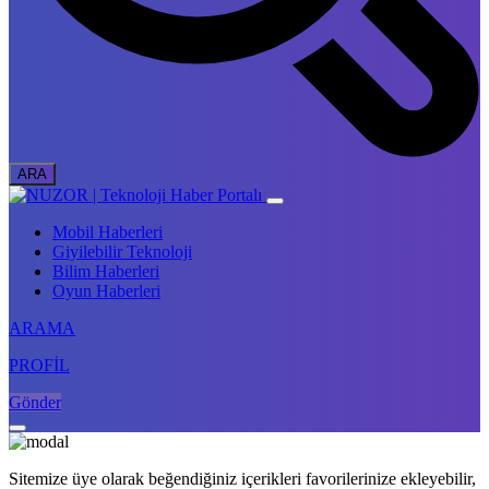
Mobil Haberleri
Giyilebilir Teknoloji
Bilim Haberleri
Oyun Haberleri
ARAMA
PROFİL
Gönder
Sitemize üye olarak beğendiğiniz içerikleri favorilerinize ekleyebilir,