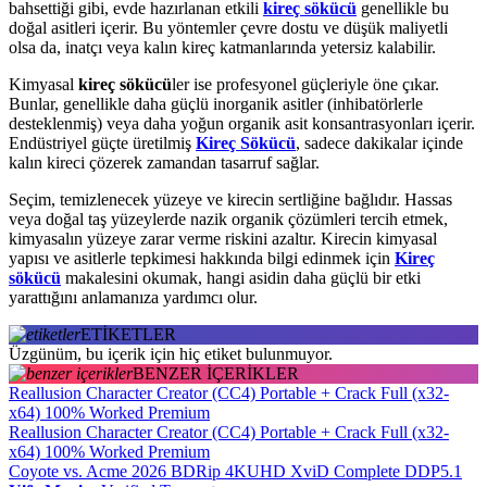
bahsettiği gibi, evde hazırlanan etkili
kireç sökücü
genellikle bu
doğal asitleri içerir. Bu yöntemler çevre dostu ve düşük maliyetli
olsa da, inatçı veya kalın kireç katmanlarında yetersiz kalabilir.
Kimyasal
kireç sökücü
ler ise profesyonel güçleriyle öne çıkar.
Bunlar, genellikle daha güçlü inorganik asitler (inhibatörlerle
desteklenmiş) veya daha yoğun organik asit konsantrasyonları içerir.
Endüstriyel güçte üretilmiş
Kireç Sökücü
, sadece dakikalar içinde
kalın kireci çözerek zamandan tasarruf sağlar.
Seçim, temizlenecek yüzeye ve kirecin sertliğine bağlıdır. Hassas
veya doğal taş yüzeylerde nazik organik çözümleri tercih etmek,
kimyasalın yüzeye zarar verme riskini azaltır. Kirecin kimyasal
yapısı ve asitlerle tepkimesi hakkında bilgi edinmek için
Kireç
sökücü
makalesini okumak, hangi asidin daha güçlü bir etki
yarattığını anlamanıza yardımcı olur.
ETİKETLER
Üzgünüm, bu içerik için hiç etiket bulunmuyor.
BENZER İÇERİKLER
Reallusion Character Creator (CC4) Portable + Crack Full (x32-
x64) 100% Worked Premium
Reallusion Character Creator (CC4) Portable + Crack Full (x32-
x64) 100% Worked Premium
Coyote vs. Acme 2026 BDRip 4KUHD XviD Complete DDP5.1