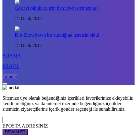
Çok iyi oldukları için ban yiyen oyuncular!
15 Ocak 2017
Dirt Showdown bir süreliğine ücretsiz oldu!
15 Ocak 2017
ARAMA
PROFİL
Gönder
Sitemize üye olarak beğendiğiniz içerikleri favorilerinize ekleyebilir,
kendi ürettiğiniz ya da internet üzerinde beğendiğiniz içerikleri
sitemizin ziyaretçilerine içerik gönder seçeneği ile sunabilirsiniz.
EPOSTA ADRESİNİZ
DEVAM ET