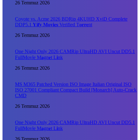
26 Temmuz 2026
Coyote vs. Acme 2026 BDRip 4KUHD XviD Complete
DDP5.1 𝐘𝐢𝐟𝐲 𝐌𝐨𝐯𝐢𝐞𝐬 Verified T𝐨𝐫𝐫𝐞nt
26 Temmuz 2026
One Night Only 2026 CAMRip UltraHD AVI Uncut DD5.1
FullMov𝗂e M𝐚gn𝐞t L𝐢nk
26 Temmuz 2026
MS M365 Patched Version ISO Image Italian Original ISO
ISO 27001 Compliant Compact Build [Monarch] Auto-Crack
CMD
26 Temmuz 2026
One Night Only 2026 CAMRip UltraHD AVI Uncut DD5.1
FullMov𝗂e M𝐚gn𝐞t L𝐢nk
26 Temmuz 2026