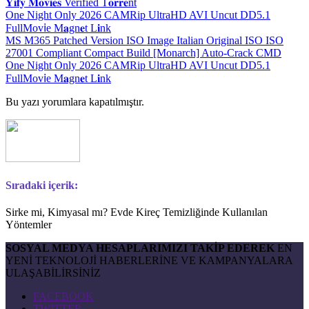
𝐘𝐢𝐟𝐲 𝐌𝐨𝐯𝐢𝐞𝐬 Verified T𝐨𝐫𝐫𝐞nt
One Night Only 2026 CAMRip UltraHD AVI Uncut DD5.1
FullMov𝗂e M𝐚gn𝐞t L𝐢nk
MS M365 Patched Version ISO Image Italian Original ISO ISO
27001 Compliant Compact Build [Monarch] Auto-Crack CMD
One Night Only 2026 CAMRip UltraHD AVI Uncut DD5.1
FullMov𝗂e M𝐚gn𝐞t L𝐢nk
Bu yazı yorumlara kapatılmıştır.
Sıradaki içerik:
Sirke mi, Kimyasal mı? Evde Kireç Temizliğinde Kullanılan
Yöntemler
SOSYAL MEDYA HESAPLARIMIZI TAKİP EDEREK
EN
YENİ TEKNOLOJİ HABERLERİNE VE KAMPANYALARA
ULAŞABİLİRSİNİZ
FACEBOOK
TWITTER