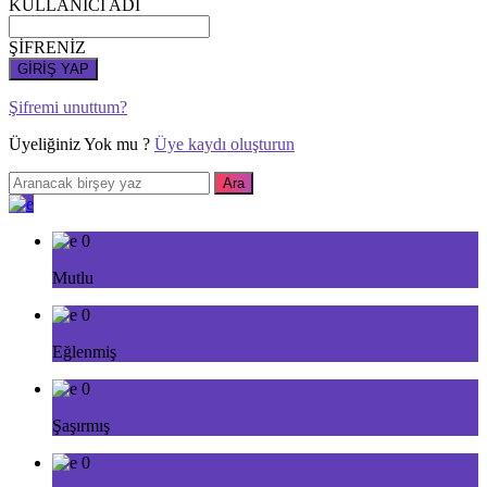
KULLANICI ADI
ŞİFRENİZ
GİRİŞ YAP
Şifremi unuttum?
Üyeliğiniz Yok mu ?
Üye kaydı oluşturun
0
Mutlu
0
Eğlenmiş
0
Şaşırmış
0