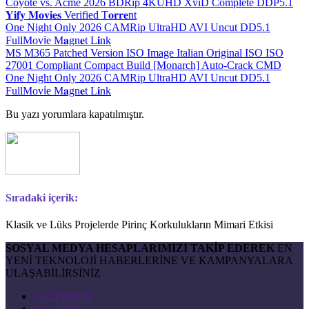
Coyote vs. Acme 2026 BDRip 4KUHD XviD Complete DDP5.1
𝐘𝐢𝐟𝐲 𝐌𝐨𝐯𝐢𝐞𝐬 Verified T𝐨𝐫𝐫𝐞nt
One Night Only 2026 CAMRip UltraHD AVI Uncut DD5.1
FullMov𝗂e M𝐚gn𝐞t L𝐢nk
MS M365 Patched Version ISO Image Italian Original ISO ISO
27001 Compliant Compact Build [Monarch] Auto-Crack CMD
One Night Only 2026 CAMRip UltraHD AVI Uncut DD5.1
FullMov𝗂e M𝐚gn𝐞t L𝐢nk
Bu yazı yorumlara kapatılmıştır.
Sıradaki içerik:
Klasik ve Lüks Projelerde Pirinç Korkulukların Mimari Etkisi
SOSYAL MEDYA HESAPLARIMIZI TAKİP EDEREK
EN
YENİ TEKNOLOJİ HABERLERİNE VE KAMPANYALARA
ULAŞABİLİRSİNİZ
FACEBOOK
TWITTER