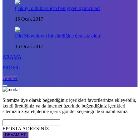
Çok iyi oldukları için ban yiyen oyuncular!
15 Ocak 2017
Dirt Showdown bir süreliğine ücretsiz oldu!
15 Ocak 2017
ARAMA
PROFİL
Gönder
Sitemize üye olarak beğendiğiniz içerikleri favorilerinize ekleyebilir,
kendi ürettiğiniz ya da internet üzerinde beğendiğiniz içerikleri
sitemizin ziyaretçilerine içerik gönder seçeneği ile sunabilirsiniz.
EPOSTA ADRESİNİZ
DEVAM ET