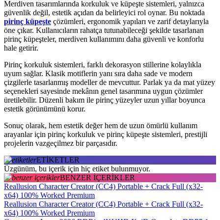
Merdiven tasarımlarında korkuluk ve küpeşte sistemleri, yalnızca
güvenlik değil, estetik açıdan da belirleyici rol oynar. Bu noktada
pirinç küpeşte
çözümleri, ergonomik yapıları ve zarif detaylarıyla
öne çıkar. Kullanıcıların rahatça tutunabileceği şekilde tasarlanan
pirinç küpeşteler, merdiven kullanımını daha güvenli ve konforlu
hale getirir.
Pirinç korkuluk sistemleri, farklı dekorasyon stillerine kolaylıkla
uyum sağlar. Klasik motiflerin yanı sıra daha sade ve modern
çizgilerle tasarlanmış modeller de mevcuttur. Parlak ya da mat yüzey
seçenekleri sayesinde mekânın genel tasarımına uygun çözümler
üretilebilir. Düzenli bakım ile pirinç yüzeyler uzun yıllar boyunca
estetik görünümünü korur.
Sonuç olarak, hem estetik değer hem de uzun ömürlü kullanım
arayanlar için pirinç korkuluk ve pirinç küpeşte sistemleri, prestijli
projelerin vazgeçilmez bir parçasıdır.
ETİKETLER
Üzgünüm, bu içerik için hiç etiket bulunmuyor.
BENZER İÇERİKLER
Reallusion Character Creator (CC4) Portable + Crack Full (x32-
x64) 100% Worked Premium
Reallusion Character Creator (CC4) Portable + Crack Full (x32-
x64) 100% Worked Premium