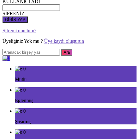
KULLANICI ADI
ŞİFRENİZ
GİRİŞ YAP
Şifremi unuttum?
Üyeliğiniz Yok mu ?
Üye kaydı oluşturun
0
Mutlu
0
Eğlenmiş
0
Şaşırmış
0