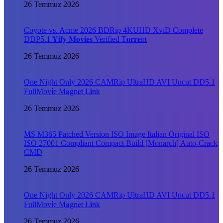
26 Temmuz 2026
Coyote vs. Acme 2026 BDRip 4KUHD XviD Complete
DDP5.1 𝐘𝐢𝐟𝐲 𝐌𝐨𝐯𝐢𝐞𝐬 Verified T𝐨𝐫𝐫𝐞nt
26 Temmuz 2026
One Night Only 2026 CAMRip UltraHD AVI Uncut DD5.1
FullMov𝗂e M𝐚gn𝐞t L𝐢nk
26 Temmuz 2026
MS M365 Patched Version ISO Image Italian Original ISO
ISO 27001 Compliant Compact Build [Monarch] Auto-Crack
CMD
26 Temmuz 2026
One Night Only 2026 CAMRip UltraHD AVI Uncut DD5.1
FullMov𝗂e M𝐚gn𝐞t L𝐢nk
26 Temmuz 2026