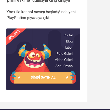
‘planlı eskime’ iddiasıyla karşı karşıya
Xbox ile konsol savaşı başladığında yeni
PlayStation piyasaya çıktı