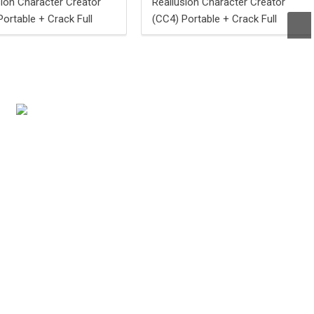
sion Character Creator
Reallusion Character Creator
Portable + Crack Full
(CC4) Portable + Crack Full
64) 100% Worked
(x32-x64) 100% Worked
um
Premium