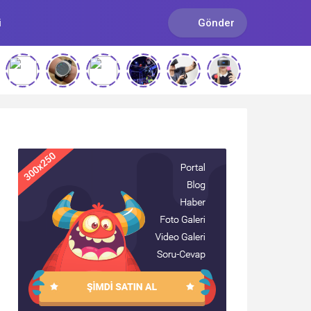
i
Gönder