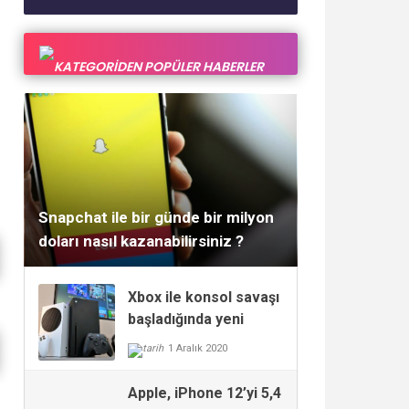
KATEGORİDEN POPÜLER HABERLER
1 Aralık 2020
Snapchat ile bir günde bir milyon
doları nasıl kazanabilirsiniz ?
Xbox ile konsol savaşı
başladığında yeni
PlayStation piyasaya
1 Aralık 2020
çıktı
Apple, iPhone 12’yi 5,4