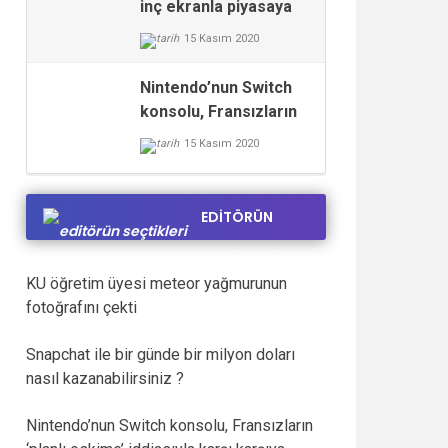
Coyote vs. Acme 2026 BDRip
One Night Only 2026 C
inç ekranla piyasaya
4KUHD XviD Complete DDP5.1
UltraHD AVI Uncut DD5
sürebilir
15 Kasım 2020
𝐘𝐢𝐟𝐲 𝐌𝐨𝐯𝐢𝐞𝐬 Verified T𝐨𝐫𝐫𝐞nt
FullMov𝗂e M𝐚gn𝐞t L𝐢nk
Nintendo’nun Switch
konsolu, Fransızların
‘planlı eskime’
15 Kasım 2020
iddiasıyla karşı karşıya
EDİTÖRÜN
SEÇTİKLERİ
KU öğretim üyesi meteor yağmurunun
fotoğrafını çekti
Snapchat ile bir günde bir milyon doları
nasıl kazanabilirsiniz ?
Nintendo’nun Switch konsolu, Fransızların