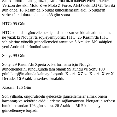
Saf Android’e baktığımızda, Motorola hızlı hareket eden şirketler.
Verizon destekli Moto Z ve Moto Z Force, ABD’deki LG G5’ten iki
gün önce, 18 Kasım’da Nougat güncellemesini aldı. Nougat’ın
serbest bırakılmasından tam 88 gün sonra.
HTC: 95 Gün
HTC sonradan güncellemek için daha cesur ve iddialı adımlar attı,
ne yazık ki Nougat’ta söyleyemiyoruz. HTC, 25 Kasım’da HTC
sahiplerine yönelik güncellemeleri tanıttı ve 5 Aralıkta M9 sahipleri
yeni Android sürümünü tanıttı.
Sony: 99 Gün
Sony, 29 Kasım’da Xperia X Performansı için Nougat
güncellemesini sunduğunda tam olarak 99 gündü ve Sony 100
günlük eşiğin altında kalmayı başardı. Xperia XZ ve Xperia X ve X
Decade, 16 Aralık’ta serbest bırakıldı.
Xiaomi: 126 Gün
Son yıllarda, öngörülebilir gelecekte güncellemeler almak önem
kazanmış ve sektörde ciddi ilerleme sağlamamıştır. Nougat’ın serbest
bırakılmasından 126 gün sonra, 26 Aralık’ta Mi 5 kullanıcıyı
güncellemeye başladı.