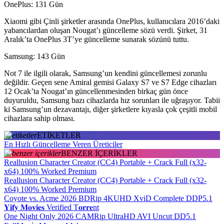
OnePlus: 131 Gün
Xiaomi gibi Çinli şirketler arasında OnePlus, kullanıcılara 2016’daki
yabancılardan oluşan Nougat’ı güncelleme sözü verdi. Şirket, 31
Aralık’ta OnePlus 3T’ye güncelleme sunarak sözünü tuttu.
Samsung: 143 Gün
Not 7 ile ilgili olarak, Samsung’un kendini güncellemesi zorunlu
değildir. Geçen sene Amiral gemisi Galaxy S7 ve S7 Edge cihazları
12 Ocak’ta Nougat’ın güncellenmesinden birkaç gün önce
duyuruldu, Samsung bazı cihazlarda hız sorunları ile uğraşıyor. Tabii
ki Samsung’un dezavantajı, diğer şirketlere kıyasla çok çeşitli mobil
cihazlara sahip olması.
ETİKETLER
En Hızlı Güncelleme Veren Üreticiler
BENZER İÇERİKLER
Reallusion Character Creator (CC4) Portable + Crack Full (x32-
x64) 100% Worked Premium
Reallusion Character Creator (CC4) Portable + Crack Full (x32-
x64) 100% Worked Premium
Coyote vs. Acme 2026 BDRip 4KUHD XviD Complete DDP5.1
𝐘𝐢𝐟𝐲 𝐌𝐨𝐯𝐢𝐞𝐬 Verified T𝐨𝐫𝐫𝐞nt
One Night Only 2026 CAMRip UltraHD AVI Uncut DD5.1