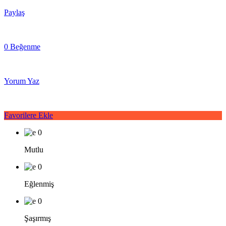
Paylaş
0 Beğenme
Yorum Yaz
Favorilere Ekle
0
Mutlu
0
Eğlenmiş
0
Şaşırmış