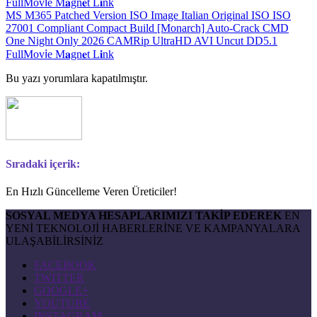
FullMov𝗂e M𝐚gn𝐞t L𝐢nk
MS M365 Patched Version ISO Image Italian Original ISO ISO
27001 Compliant Compact Build [Monarch] Auto-Crack CMD
One Night Only 2026 CAMRip UltraHD AVI Uncut DD5.1
FullMov𝗂e M𝐚gn𝐞t L𝐢nk
Bu yazı yorumlara kapatılmıştır.
Sıradaki içerik:
En Hızlı Güncelleme Veren Üreticiler!
SOSYAL MEDYA HESAPLARIMIZI TAKİP EDEREK
EN
YENİ TEKNOLOJİ HABERLERİNE VE KAMPANYALARA
ULAŞABİLİRSİNİZ
FACEBOOK
TWITTER
GOOGLE+
YOUTUBE
INSTAGRAM