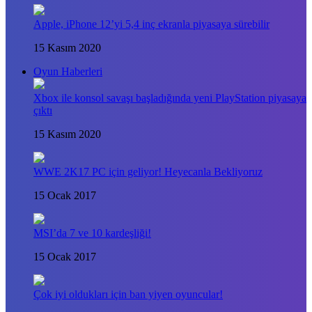
Apple, iPhone 12’yi 5,4 inç ekranla piyasaya sürebilir
15 Kasım 2020
Oyun Haberleri
Xbox ile konsol savaşı başladığında yeni PlayStation piyasaya
çıktı
15 Kasım 2020
WWE 2K17 PC için geliyor! Heyecanla Bekliyoruz
15 Ocak 2017
MSI’da 7 ve 10 kardeşliği!
15 Ocak 2017
Çok iyi oldukları için ban yiyen oyuncular!