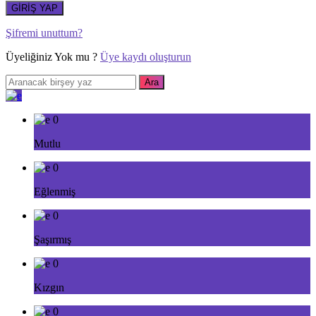
GİRİŞ YAP
Şifremi unuttum?
Üyeliğiniz Yok mu ?
Üye kaydı oluşturun
0
Mutlu
0
Eğlenmiş
0
Şaşırmış
0
Kızgın
0