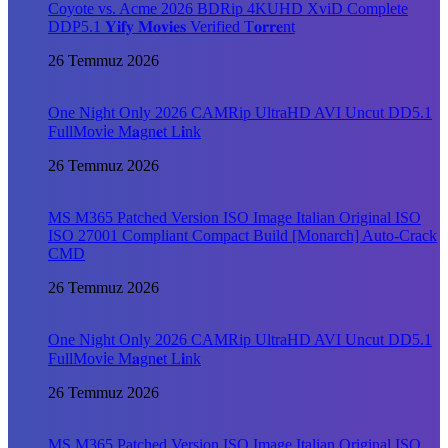
Coyote vs. Acme 2026 BDRip 4KUHD XviD Complete
DDP5.1 𝐘𝐢𝐟𝐲 𝐌𝐨𝐯𝐢𝐞𝐬 Verified T𝐨𝐫𝐫𝐞nt
26 Temmuz 2026
One Night Only 2026 CAMRip UltraHD AVI Uncut DD5.1
FullMov𝗂e M𝐚gn𝐞t L𝐢nk
26 Temmuz 2026
MS M365 Patched Version ISO Image Italian Original ISO
ISO 27001 Compliant Compact Build [Monarch] Auto-Crack
CMD
26 Temmuz 2026
One Night Only 2026 CAMRip UltraHD AVI Uncut DD5.1
FullMov𝗂e M𝐚gn𝐞t L𝐢nk
26 Temmuz 2026
MS M365 Patched Version ISO Image Italian Original ISO