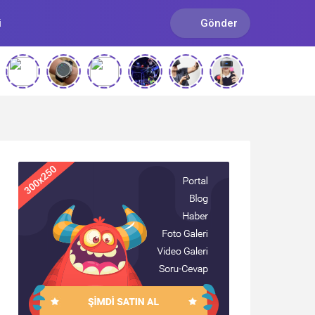
i
Gönder