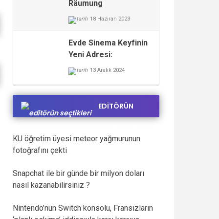
Räumung
18 Haziran 2023
Evde Sinema Keyfinin
Yeni Adresi:
hdfilmsitesi.net
13 Aralık 2024
EDİTÖRÜN
SEÇTİKLERİ
KU öğretim üyesi meteor yağmurunun
fotoğrafını çekti
Snapchat ile bir günde bir milyon doları
Weilo ile Sensörden
Uzman Üreticiyle Çalı
nasıl kazanabilirsiniz ?
Otomasyona Uçtan Uca
Halısı Projesinde Nede
Endüstriyel Tartım Çözümleri
Yaratır?
Nintendo’nun Switch konsolu, Fransızların