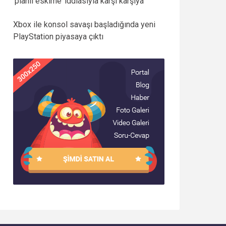
‘planlı eskime’ iddiasıyla karşı karşıya
Xbox ile konsol savaşı başladığında yeni
PlayStation piyasaya çıktı