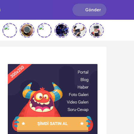
i
Gönder