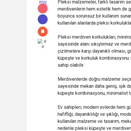
Pleksi malzemeler, farklı tasarım se
merdivenlerin hem estetik hem de güv
boyunca sorunsuz bir kullanım sunar 
kullanılan alanlarda pleksi korkuluklar
Pleksi merdiven korkulukları, minimal
sayesinde alanı sıkıştırmaz ve merdi
0
çizilmelere karşı dayanıklı olması, gü
küpeşte ve korkuluk kombinasyonu 
sahip olabilir.
Merdivenlerde doğru malzeme seçimi
sayesinde mekan daha geniş, ışık dah
küpeşte kombinasyonu, minimalist tas
Ev sahipleri, modern evlerde hem gü
hafifliği, dayanıklılığı ve şıklığı, m
kullanılan malzeme ve tasarım, mekanı
nedenle pleksi küpeşte ve merdiven k