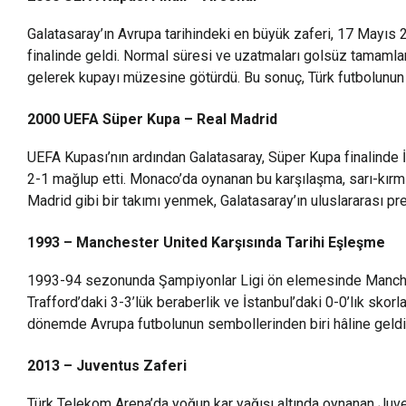
Galatasaray’ın Avrupa tarihindeki en büyük zaferi, 17 Mayıs
finalinde geldi. Normal süresi ve uzatmaları golsüz tamamlana
gelerek kupayı müzesine götürdü. Bu sonuç, Türk futbolunun A
2000 UEFA Süper Kupa – Real Madrid
UEFA Kupası’nın ardından Galatasaray, Süper Kupa finalinde İs
2-1 mağlup etti. Monaco’da oynanan bu karşılaşma, sarı-kırmız
Madrid gibi bir takımı yenmek, Galatasaray’ın uluslararası prest
1993 – Manchester United Karşısında Tarihi Eşleşme
1993-94 sezonunda Şampiyonlar Ligi ön elemesinde Manchest
Trafford’daki 3-3’lük beraberlik ve İstanbul’daki 0-0’lık skorla
dönemde Avrupa futbolunun sembollerinden biri hâline geldi
2013 – Juventus Zaferi
Türk Telekom Arena’da yoğun kar yağışı altında oynanan Juve